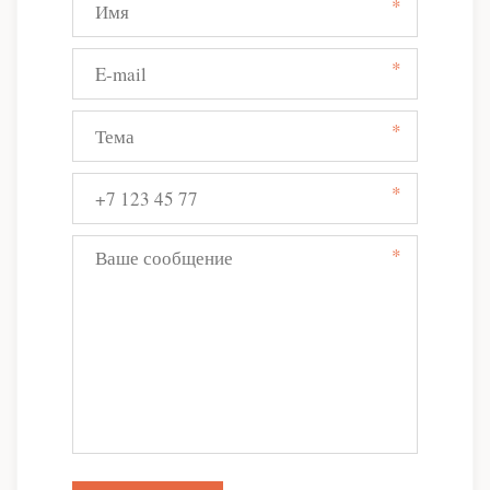
*
*
*
*
*