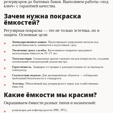
резервуаров до бытовых баков. Выполняем работы «под 
ключ» с гарантией качества.
Зачем нужна покраска 
ёмкостей?
Регулярная покраска — это не только эстетика, но и 
защита. Основные цели:
Антикоррозионная
защита.
 Предотвращает разрушение металла под 
воздействием влаги, химикатов и агрессивных сред.
Увеличение
срока
службы.
 Качественное покрытие продлевает 
эксплуатацию ёмкости на 10–15 лет.
Теплоизоляция.
 Специальные краски снижают нагрев поверхности, сохраняя 
оптимальный температурный режим внутри.
Герметичность.
 Защищает от трещин и разгерметизации из‑за перепадов 
температур.
Соответствие
нормам.
 Для промышленных объектов — соблюдение 
требований безопасности и стандартов.
Эстетика.
 Обновлённый вид резервуарного парка или хозяйственных 
ёмкостей.
Какие ёмкости мы красим?
Окрашиваем ёмкости разных типов и назначений:
резервуары для нефтепродуктов (РВС, РГС);