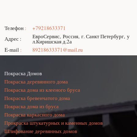
Телефон
+79218633371
ЕвроСервис
,
Россия
,
г. Санкт Петербург
,
у
Адрес
л.Киришская д.2а
E-mail
89218633371@mail.ru
Покраска Домов
Покраска деревянного дома
Покраска дома из клееного бруса
Покраска бревенчатого дома
Покраска дома из бруса
Покраска каркасного дома
Прокраска штукатурных и каменных домов
Шлифование деревянных домов