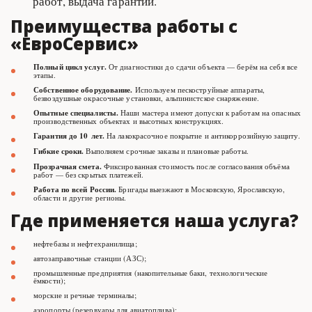
работ, выдача гарантии.
Преимущества работы с 
«ЕвроСервис»
Полный
цикл
услуг.
 От диагностики до сдачи объекта — берём на себя все 
этапы.
Собственное
оборудование.
 Используем пескоструйные аппараты, 
безвоздушные окрасочные установки, альпинистское снаряжение.
Опытные
специалисты.
 Наши мастера имеют допуски к работам на опасных 
производственных объектах и высотных конструкциях.
Гарантия
до
10 лет.
 На лакокрасочное покрытие и антикоррозийную защиту.
Гибкие
сроки.
 Выполняем срочные заказы и плановые работы.
Прозрачная
смета.
 Фиксированная стоимость после согласования объёма 
работ — без скрытых платежей.
Работа
по
всей
России.
 Бригады выезжают в Московскую, Ярославскую, 
области и другие регионы.
Где применяется наша услуга?
нефтебазы и нефтехранилища;
автозаправочные станции (АЗС);
промышленные предприятия (накопительные баки, технологические 
ёмкости);
морские и речные терминалы;
аэропорты (резервуары для авиатоплива);