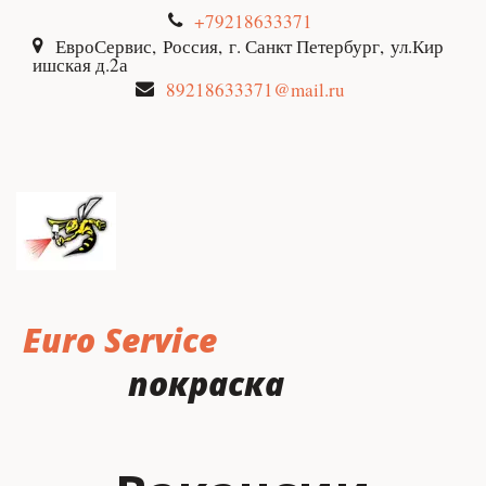
+79218633371
ЕвроСервис
,
Россия
,
г. Санкт Петербург
,
ул.Кир
ишская д.2а
89218633371@mail.ru
Euro Serviсe
покраска