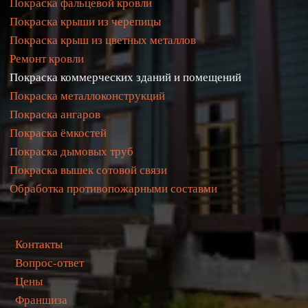
Покраска фальцевой кровли
Покраска крыши из черепицы
Покраска крыш из цветных металлов
Ремонт кровли
Покраска коммерческих зданий и помещений
Покраска металлоконструкций
Покраска ангаров
Покраска ёмкостей
Покраска дымовых труб
Покраска вышек сотовой связи
Обработка противопожарными составми
  Контакты
 Вопрос-ответ
  Цены
Франшиза